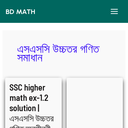
Skip
BD MATH
to
content
এসএসসি উচ্চতর গণিত
সমাধান
SSC
SSC
SSC higher
higher
higher
math
math
ex-
exercise
math ex-1.2
1.2
1.1
solution
solution
|
|
solution |
এসএসসি
এসএসসি
উচ্চতর
উচ্চতর
গণিত
গণিত
এসএসসি উচ্চতর
অনুশীলনী
অনুশীলনী
১.২
১.১
সমাধান
সমাধান