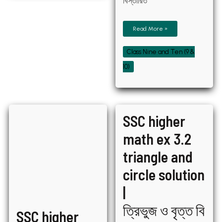
বিস্তারিত
Read More »
Class Nine and Ten (9 &
10)
SSC
SSC
SSC higher
higher
higher
math
math
chapter
ex
math ex 3.2
2
3.2
solution
triangle
|
and
triangle and
এসএসসি
circle
উচ্চতর
solution
গণিত
|
circle solution
অধ্যায়
ত্রিভুজ ও বৃত্ত বিষয়ক সমস্যা
২
সমাধান
|
ত্রিভুজ ও বৃত্ত বি
SSC higher