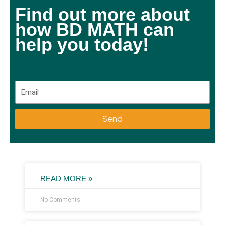
Find out more about
how BD MATH can
help you today!
E
m
a
Send
i
l
READ MORE »
No Comments