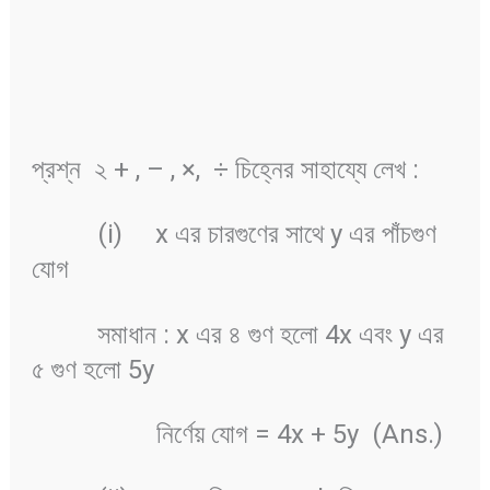
প্রশ্ন ২ + , – , ×, ÷ চিহ্নের সাহায্যে লেখ :
(i) x এর চারগুণের সাথে y এর পাঁচগুণ
যোগ
সমাধান : x এর ৪ গুণ হলো 4x এবং y এর
৫ গুণ হলো 5y
নির্ণেয় যোগ = 4x + 5y (Ans.)