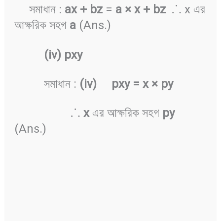
সমাধান :
ax + bz
=
a × x + bz
⸫ x এর
আক্ষরিক সহগ
a
(Ans.)
(iv) pxy
সমাধান :
(iv) pxy = x × py
⸫
x
এর আক্ষরিক সহগ
py
(Ans.)