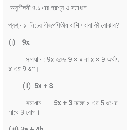
অনুশীলনী ৪.১ এর প্রশ্ন ও সমাধান
প্রশ্ন ১ নিচের বীজগণিতীয় রাশি দ্বারা কী বোঝায়?
(i) 9x
সমাধান : 9x হচ্ছে 9 × x বা x × 9 অর্থাৎ
x এর 9 গুণ।
(ii) 5x + 3
সমাধান :
5x + 3
হচ্ছে x এর 5 গুণের
সাথে 3 যোগ।
(iii) 3a + 4b