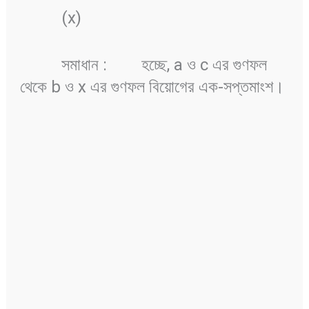
(x)
সমাধান :
হচ্ছে, a ও c এর গুণফল
থেকে b ও x এর গুণফল বিয়োগের এক-সপ্তমাংশ।