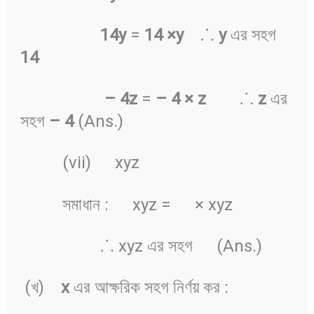
14y
=
14 ×y
⸫
y
এর সহগ
14
–
4z
=
–
4 × z
⸫
z
এর
সহগ
–
4
(Ans.)
(vii)
xyz
সমাধান :
xyz =
× xyz
⸫ xyz এর সহগ
(Ans.)
(খ)
x
এর আক্ষরিক সহগ নির্ণয় কর :