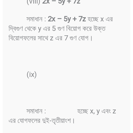
(viii)
2x
–
5y + 7z
সমাধান :
2x
–
5y + 7z
হচ্ছে x এর
দ্বিগুণ থেকে y এর 5 গুণ বিয়োগ করে উক্ত
বিয়োগফলের সাথে z এর 7 গুণ যোগ।
(ix)
সমাধান :
হচ্ছে x, y এবং z
এর যোগফলের দুই-তৃতীয়াংশ।