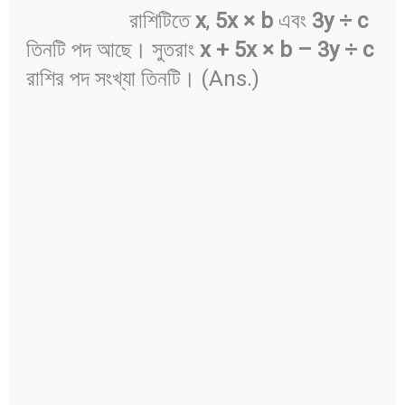
রাশিটিতে
x
,
5x ×
b
এবং
3y ÷
c
তিনটি পদ আছে। সুতরাং
x + 5x ×
b
–
3y ÷
c
রাশির পদ সংখ্যা তিনটি। (Ans.)