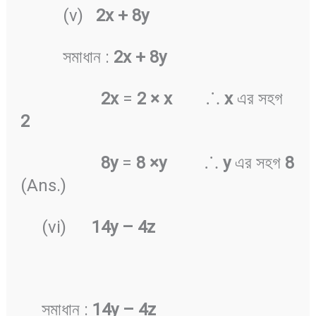
(v)
2x + 8y
সমাধান :
2x + 8y
2x
=
2 × x
⸫
x
এর সহগ
2
8y
=
8 ×y
⸫
y
এর সহগ
8
(Ans.)
(vi)
14y
–
4z
সমাধান :
14y
–
4z