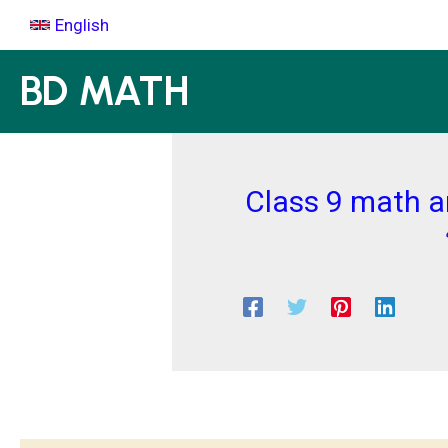
Skip
English
to
content
BD MATH
Class 9 math an