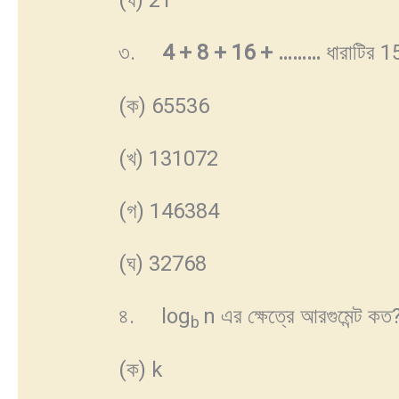
(ঘ) 21
৩.
4 + 8 + 16 + ………
ধারাটির 
(ক) 65536
(খ) 131072
(গ) 146384
(ঘ) 32768
৪. log
n এর ক্ষেত্রে আরগুমেন্ট কত
b
(ক) k