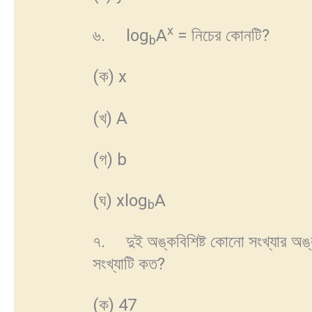
x
৬. log
A
= নিচের কোনটি?
b
(ক) x
(খ) A
(গ) b
(ঘ) xlog
A
b
৭. দুই অঙ্কবিশিষ্ট কোনো সংখ্যার অ
সংখ্যাটি কত?
(ক) 47