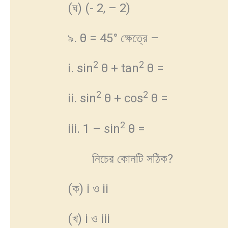
(ঘ) (- 2, – 2)
৯. θ = 45° ক্ষেত্রে –
2
2
i. sin
θ + tan
θ =
2
2
ii. sin
θ + cos
θ =
2
iii. 1 – sin
θ =
নিচের কোনটি সঠিক?
(ক) i ও ii
(খ) i ও iii