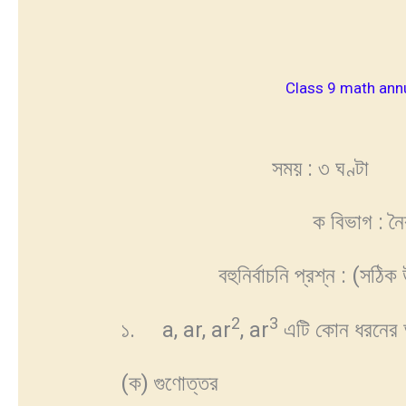
Class 9 math ann
সময় : ৩ ঘণ্টা নব
ক বিভাগ : নৈ
বহুনির্বাচনি প্রশ্ন : (সঠ
2
3
১. a, ar, ar
, ar
এটি কোন ধরনের 
(ক) গুণোত্তর