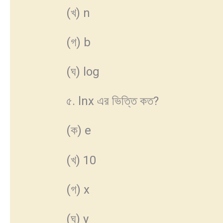
(খ) n
(গ) b
(ঘ) log
৫. lnx এর ভিত্তি কত?
(ক) e
(খ) 10
(গ) x
(ঘ) y