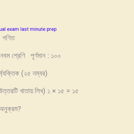
ual exam last minute prep
গণিত
ম শ্রেণি পূর্ণমান : ১০০
র্ব্যক্তিক (২৫ নম্বর)
িক উত্তরটি খাতায় লিখ) ১ × ১৫ = ১৫
অনুক্রম?