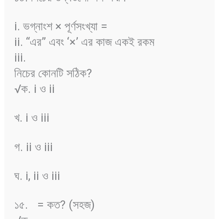
i. ভগ্নাংশ × পূর্ণসংখ্যা =
ii. “এর” এবং ‘×’ এর কাজ একই রকম
iii.
নিচের কোনটি সঠিক?
√ক. i ও ii
খ. i ও iii
গ. ii ও iii
ঘ. i, ii ও iii
১৫.
= কত? (সহজ)