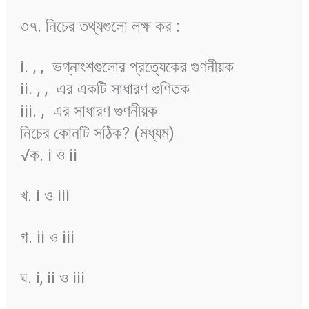
৩৭. নিচের তথ্যগুলো লক্ষ কর :
i.
,
,
ভগ্নাংশগুলোর প্রত্যেকের গুণনীয়ক
ii.
,
,
এর একটি সাধারণ গুণিতক
iii.
,
এর সাধারণ গুণনীয়ক
নিচের কোনটি সঠিক? (মধ্যম)
√ক. i ও ii
খ. i ও iii
গ. ii ও iii
ঘ. i, ii ও iii