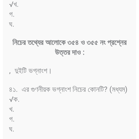
√খ.
গ.
ঘ.
নিচের
তথ্যের
আলোকে
৩৫৪
ও
৩৫৫
নং
প্রশ্নের
উত্তর
দাও
:
,
দুইটি ভগ্নাংশ।
৪১.
এর গুণনীয়ক ভগ্নাংশ নিচের কোনটি? (মধ্যম)
√ক.
খ.
গ.
ঘ.