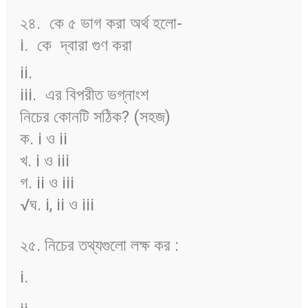
২৪.
কে ৫ ভাগ করা অর্থ হলো-
i.
কে
দ্বারা গুণ করা
ii.
iii.
এর বিপরীত ভগ্নাংশ
নিচের কোনটি সঠিক? (সহজ)
ক. i ও ii
খ. i ও iii
গ. ii ও iii
√ঘ. i, ii ও iii
২৫. নিচের তথ্যগুলো লক্ষ কর :
i.