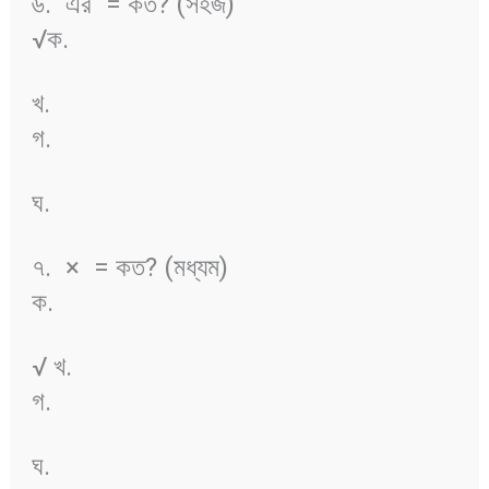
৬.
এর
= কত? (সহজ)
√ক.
খ.
গ.
ঘ.
৭.
×
= কত? (মধ্যম)
ক.
√ খ.
গ.
ঘ.