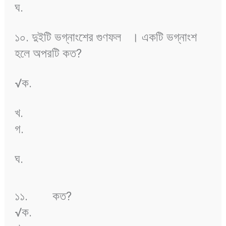
ঘ.
১০. দুইটি ভগ্নাংশের গুণফল
। একটি ভগ্নাংশ
হলে অপরটি কত?
√ক.
খ.
গ.
ঘ.
১১.
কত?
√ক.