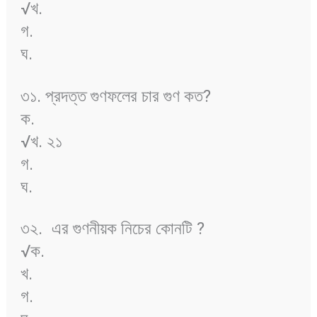
√খ.
গ.
ঘ.
৩১. প্রদত্ত গুণফলের চার গুণ কত?
ক.
√খ. ২১
গ.
ঘ.
৩২.
এর গুণনীয়ক নিচের কোনটি ?
√ক.
খ.
গ.