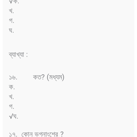
√ক.
খ.
গ.
ঘ.
ব্যাখ্যা :
১৬.
কত? (মধ্যম)
ক.
খ.
গ.
√ঘ.
১৭.
কোন ভগ্নাংশের
?