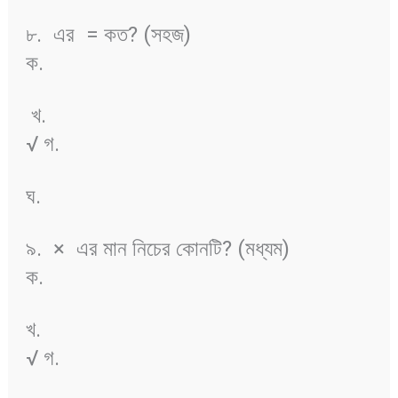
৮.
এর
= কত? (সহজ)
ক.
খ.
√ গ.
ঘ.
৯.
×
এর মান নিচের কোনটি? (মধ্যম)
ক.
খ.
√ গ.