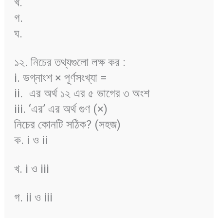
খ.
গ.
ঘ.
১২. নিচের তথ্যগুলো লক্ষ কর :
i. ভগ্নাংশ × পূর্ণসংখ্যা =
ii.
এর অর্থ ১২ এর ৫ ভাগের ৩ অংশ
iii. ‘এর’ এর অর্থ গুণ (×)
নিচের কোনটি সঠিক? (সহজ)
ক. i ও ii
খ. i ও iii
গ. ii ও iii