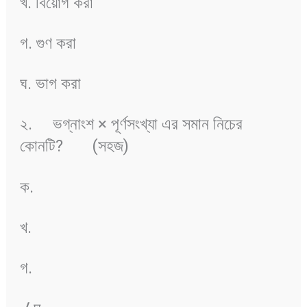
খ. বিয়োগ করা
গ. গুণ করা
ঘ. ভাগ করা
২. ভগ্নাংশ × পূর্ণসংখ্যা এর সমান নিচের
কোনটি? (সহজ)
ক.
খ.
গ.