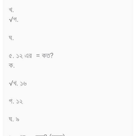
খ.
√গ.
ঘ.
৫. ১২ এর
= কত?
ক.
√খ. ১৬
গ. ১২
ঘ. ৯