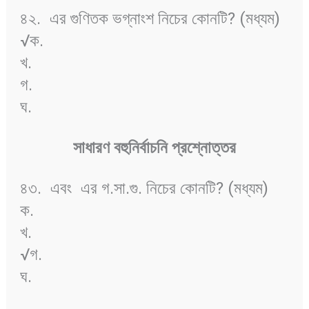
৪২.
এর গুণিতক ভগ্নাংশ নিচের কোনটি? (মধ্যম)
√ক.
খ.
গ.
ঘ.
সাধারণ
বহুনির্বাচনি
প্রশ্নোত্তর
৪৩.
এবং
এর গ.সা.গু. নিচের কোনটি? (মধ্যম)
ক.
খ.
√গ.
ঘ.