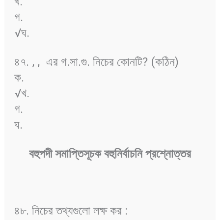
খ.
গ.
√ঘ.
৪৭.
,
,
এর গ.সা.গু. নিচের কোনটি? (কঠিন)
ক.
√খ.
গ.
ঘ.
বহুপদী
সমাপ্তিসূচক
বহুনির্বাচনি
প্রশ্নোত্তর
৪৮. নিচের তথ্যগুলো লক্ষ কর :