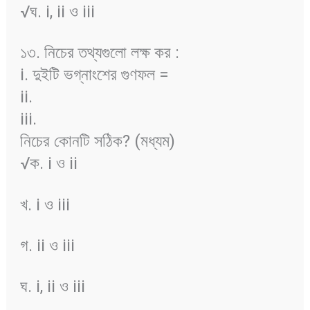
√ঘ. i, ii ও iii
১৩. নিচের তথ্যগুলো লক্ষ কর :
i. দুইটি ভগ্নাংশের গুণফল =
ii.
iii.
নিচের কোনটি সঠিক? (মধ্যম)
√ক. i ও ii
খ. i ও iii
গ. ii ও iii
ঘ. i, ii ও iii