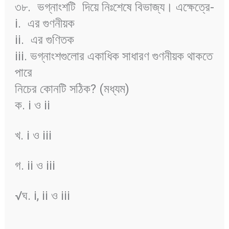
৩৮.
ভগ্নাংশটি
দিয়ে নিঃশেষে বিভাজ্য। এক্ষেত্রে-
i.
এর গুণনীয়ক
ii.
এর গুণিতক
iii. ভগ্নাংশগুলোর একাধিক সাধারণ গুণনীয়ক থাকতে
পারে
নিচের কোনটি সঠিক? (মধ্যম)
ক. i ও ii
খ. i ও iii
গ. ii ও iii
√ঘ. i, ii ও iii