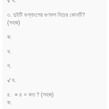
√ ঘ.
৩. দুইটি ভগ্নাংশের গুণফল নিচের কোনটি?
(সহজ)
ক.
খ.
গ.
√ ঘ.
৪.
× ৪ = কত ? (সহজ)
ক.