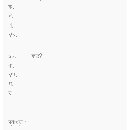
ক.
খ.
গ.
√ঘ.
১৮.
কত?
ক.
√খ.
গ.
ঘ.
ব্যাখ্যা :