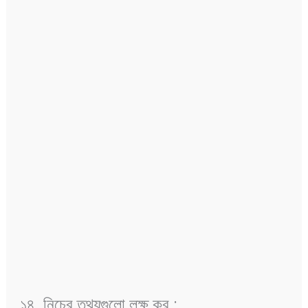
১৪. নিচের তথ্যগুলো লক্ষ কর :