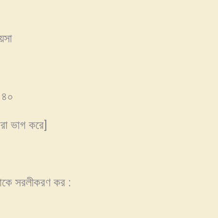
য়সা
: ৪০
ারা ভাগ করে]
োকে সরলীকরণ কর :