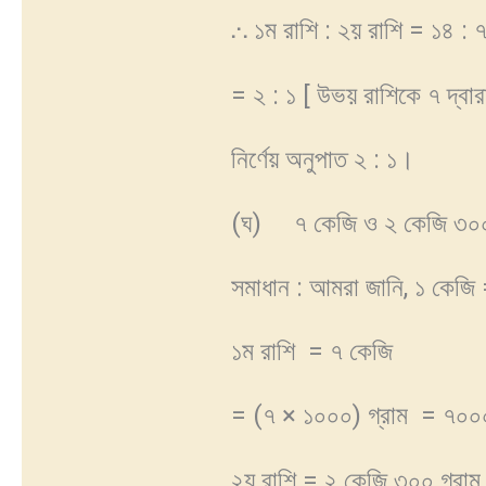
⸫ ১ম রাশি : ২য় রাশি = ১৪ : 
= ২ : ১ [ উভয় রাশিকে ৭ দ্বা
নির্ণেয় অনুপাত ২ : ১।
(ঘ) ৭ কেজি ও ২ কেজি ৩০০
সমাধান : আমরা জানি, ১ কেজি
১ম রাশি = ৭ কেজি
= (৭ × ১০০০) গ্রাম = ৭০০০
২য় রাশি = ২ কেজি ৩০০ গ্রাম