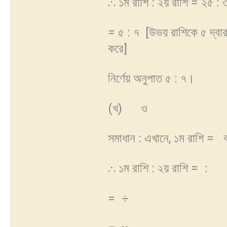
⸫ ১ম রাশি : ২য় রাশি = ২৫ : 
= ৫ : ৭ [উভয় রাশিকে ৫ দ্বার
করে]
নির্ণেয় অনুপাত ৫ : ৭।
(খ)
ও
সমাধান : এখানে, ১ম রাশি =
⸫ ১ম রাশি : ২য় রাশি =
:
=
÷