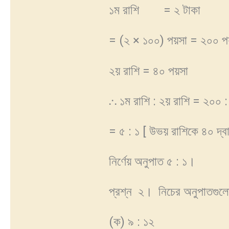
১ম রাশি = ২ টাকা
= (২ × ১০০) পয়সা = ২০০ প
২য় রাশি = ৪০ পয়সা
⸫ ১ম রাশি : ২য় রাশি = ২০০ 
= ৫ : ১ [ উভয় রাশিকে ৪০ দ্ব
নির্ণেয় অনুপাত ৫ : ১।
প্রশ্ন ২। নিচের অনুপাতগুল
(ক) ৯ : ১২