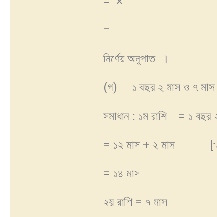
=
×
=
নির্ণেয় অনুপাত
।
(গ) ১ বছর ২ মাস ও ৭ মাস
সমাধান : ১ম রাশি = ১ বছর 
= ১২ মাস + ২ মাস [⸪ ১
= ১৪ মাস
২য় রাশি = ৭ মাস