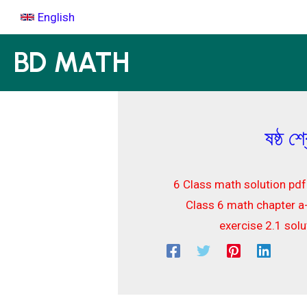
Skip
English
to
content
BD MATH
ষষ্ঠ 
6 Class math solution pdf
Class 6 math chapter a
exercise 2.1 solutio