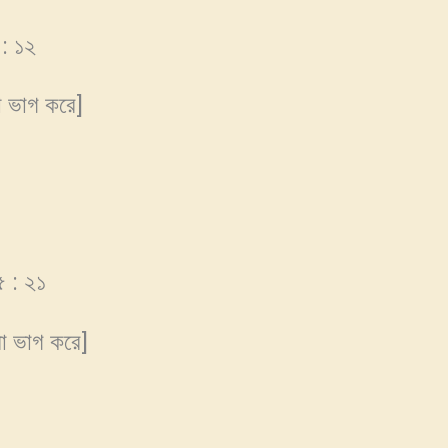
 : ১২
া ভাগ করে]
৫ : ২১
রা ভাগ করে]