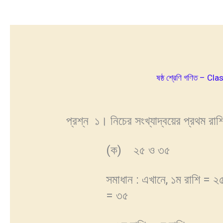
ষষ্ঠ শ্রেণি গণিত – Cl
প্রশ্ন ১। নিচের সংখ্যাদ্বয়ের প্রথম রাশ
(ক) ২৫ ও ৩৫
সমাধান : এখানে, ১ম রাশি = ২৫
= ৩৫