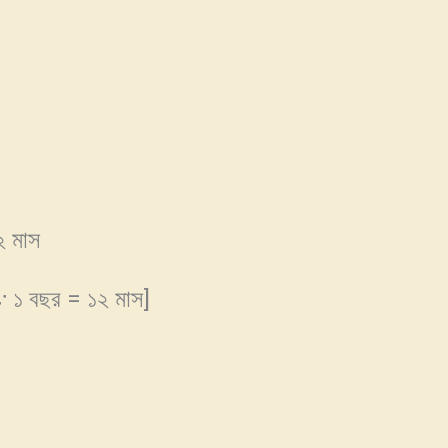
২ মাস
 বছর = ১২ মাস]