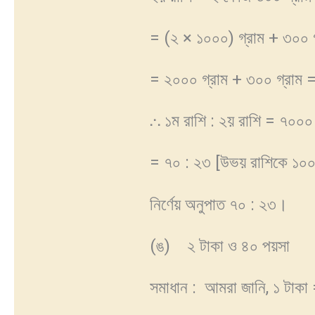
= (২ × ১০০০) গ্রাম + ৩০০ গ
= ২০০০ গ্রাম + ৩০০ গ্রাম 
⸫ ১ম রাশি : ২য় রাশি = ৭০০
= ৭০ : ২৩ [উভয় রাশিকে ১০০ 
নির্ণেয় অনুপাত ৭০ : ২৩।
(ঙ) ২ টাকা ও ৪০ পয়সা
সমাধান : আমরা জানি, ১ টাক