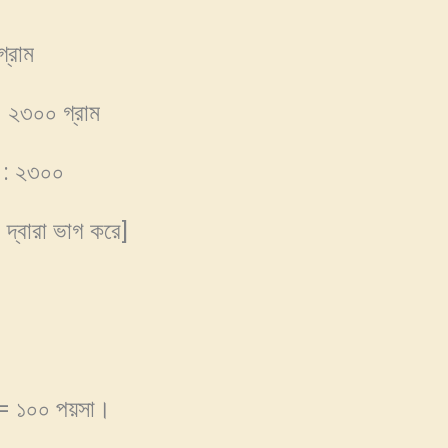
্রাম
= ২৩০০ গ্রাম
০ : ২৩০০
দ্বারা ভাগ করে]
া = ১০০ পয়সা।