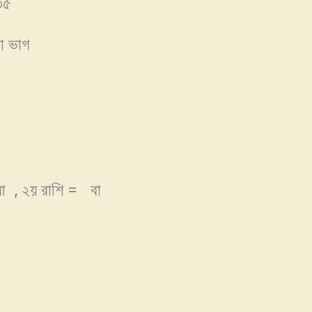
৩৫
া ভাগ
বা
, ২য় রাশি =
বা