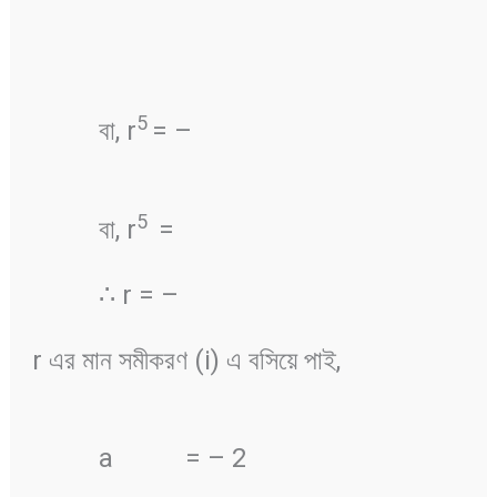
5
বা, r
= –
5
বা, r
=
∴ r = –
r এর মান সমীকরণ (i) এ বসিয়ে পাই,
a
= – 2