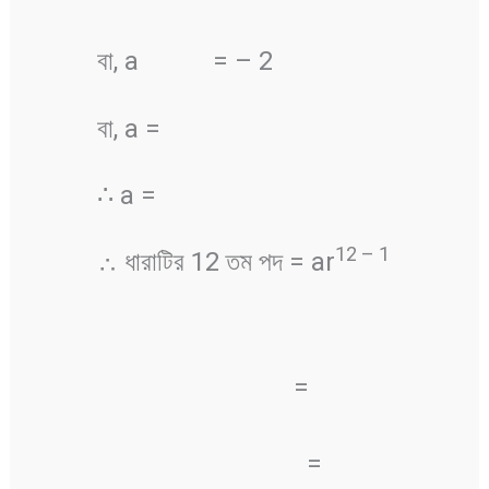
বা, a
= – 2
বা, a =
∴ a =
12
–
1
∴ ধারাটির 12 তম পদ = ar
=
=