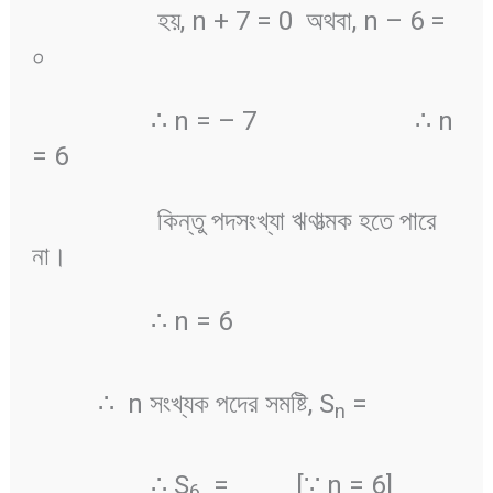
হয়, n + 7 = 0 অথবা, n – 6 =
০
∴ n = – 7 ∴ n
= 6
কিন্তু পদসংখ্যা ঋণাত্মক হতে পারে
না।
∴ n = 6
∴ n সংখ্যক পদের সমষ্টি, S
=
n
∴ S
=
[∵ n = 6]
6