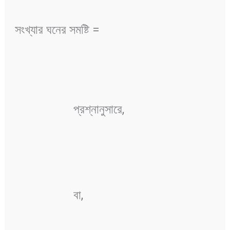
সংখ্যার ঘনের সমষ্টি =
প্রশ্নানুসারে,
বা,