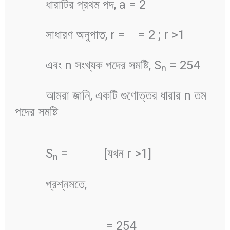
ধারাটির প্রথম পদ, a = 2
সাধারণ অনুপাত, r =
= 2 ; r >1
এবং n সংখ্যক পদের সমষ্টি, S
= 254
n
আমরা জানি, একটি গুণোত্তর ধারার n তম
পদের সমষ্টি
S
=
[যখন r >1]
n
প্রশ্নমতে,
= 254