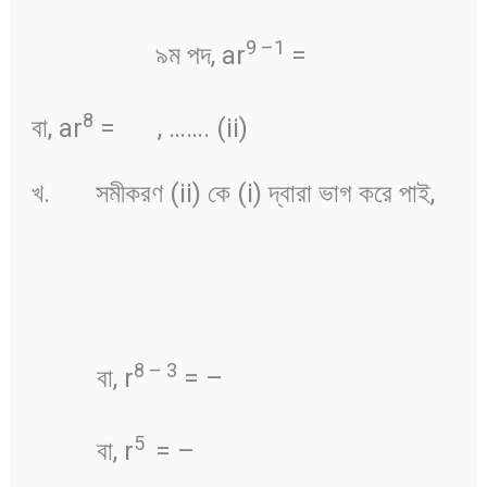
9
–
1
৯ম পদ, ar
=
8
বা, ar
=
, ……. (ii)
খ. সমীকরণ (ii) কে (i) দ্বারা ভাগ করে পাই,
8
–
3
বা, r
= –
5
বা, r
= –