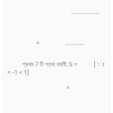
…………………
=
…………..
প্রথম 7 টি পদের সমষ্টি, S =
[ ∵ r
= -1 < 1]
=