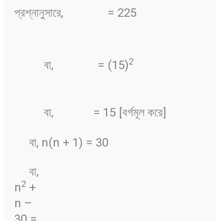
প্রশ্নানুসারে,
= 225
2
বা,
= (15)
বা,
= 15 [বর্গমূল করে]
বা, n(n + 1) = 30
বা,
2
n
+
n –
30 =