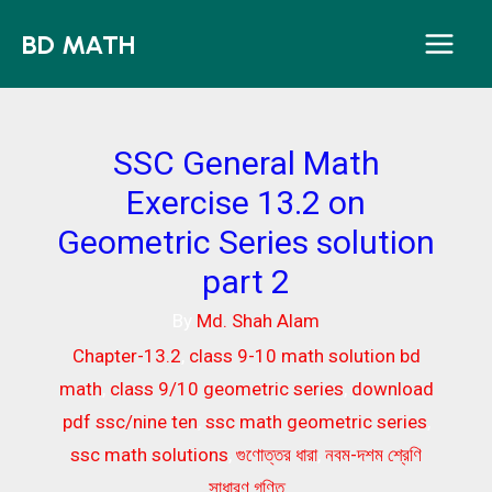
Skip
BD MATH
to
content
SSC General Math
Exercise 13.2 on
Geometric Series solution
part 2
By
Md. Shah Alam
Chapter-13.2
,
class 9-10 math solution bd
math
,
class 9/10 geometric series
,
download
pdf ssc/nine ten
,
ssc math geometric series
,
ssc math solutions
,
গুণোত্তর ধারা
,
নবম-দশম শ্রেণি
সাধারণ গণিত