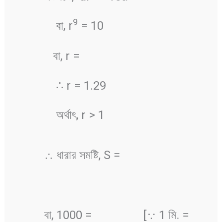
9
বা, r
= 10
বা, r =
∴ r = 1.29
অর্থাৎ, r > 1
∴ ধারার সমষ্টি, S =
বা, 1000 =
[∵ 1 মি. =