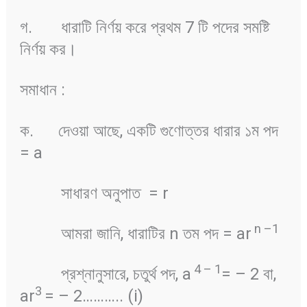
গ. ধারাটি নির্ণয় করে প্রথম 7 টি পদের সমষ্টি
নির্ণয় কর।
সমাধান :
ক. দেওয়া আছে, একটি গুণোত্তর ধারার ১ম পদ
= a
সাধারণ অনুপাত = r
n
–
1
আমরা জানি, ধারাটির n তম পদ = ar
4
–
1
প্রশ্নানুসারে, চতুর্থ পদ, a
= – 2 বা,
3
ar
= – 2……….. (i)