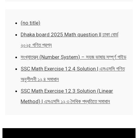
(no title)
Dhaka board 2025 Math question || ঢাকা বোর্ড
২০২৫ গণিত প্রশ্ন
সংখ্যাতত্ত্ব (Number System) – সহজ ভাষায় সম্পূর্ণ গাইড
SSC Math Exercise 12.4 Solution | এসএসসি গণিত
অনুশীলনী ১২.৪ সমাধান
SSC Math Exercise 12.3 Solution (Linear
Method) | এসএসসি ১২.৩ লৈখিক পদ্ধতিতে সমাধান