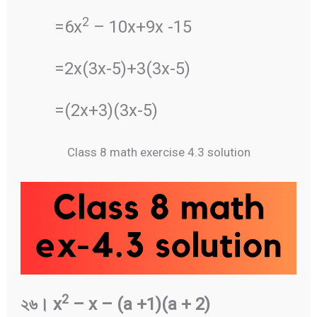
2
=6x
– 10x+9x -15
=2x(3x-5)+3(3x-5)
=(2x+3)(3x-5)
Class 8 math exercise 4.3 solution
2
২৬
।
x
– x – (a +1)(a + 2)