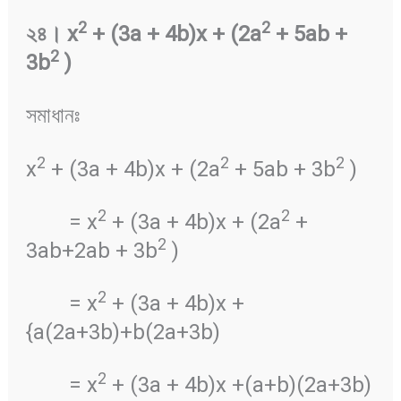
2
2
২৪
।
x
+ (3a + 4b)x + (2a
+ 5ab +
2
3b
)
সমাধানঃ
2
2
2
x
+ (3a + 4b)x + (2a
+ 5ab + 3b
)
2
2
= x
+ (3a + 4b)x + (2a
+
2
3ab+2ab + 3b
)
2
= x
+ (3a + 4b)x +
{a(2a+3b)+b(2a+3b)
2
= x
+ (3a + 4b)x +(a+b)(2a+3b)