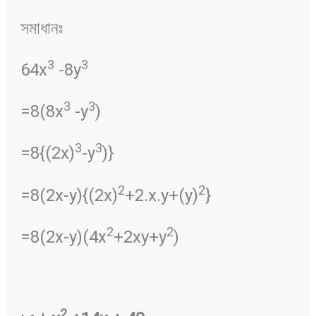
সমাধানঃ
3
3
64x
-8y
3
3
=8(8x
-y
)
3
3
=8{(2x)
-y
)}
2
2
=8(2x-y){(2x)
+2.x.y+(y)
}
2
2
=8(2x-y)(4x
+2xy+y
)
2