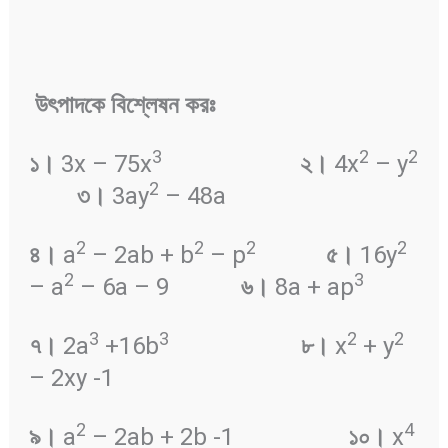
উৎপাদকে
বিশ্লেষন
করঃ
3
2
2
১
।
3x – 75x
২
।
4x
– y
2
৩
।
3ay
– 48a
2
2
2
2
৪
।
a
– 2ab + b
– p
৫
।
16y
2
3
– a
– 6a – 9
৬
।
8a + ap
3
3
2
2
৭
।
2a
+16b
৮
।
x
+ y
– 2xy -1
2
4
৯
।
a
– 2ab + 2b -1
১০
।
x