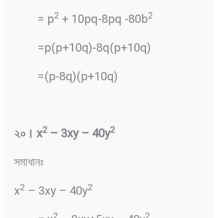
2
2
= p
+ 10pq-8pq -80b
=p(p+10q)-8q(p+10q)
=(p-8q)(p+10q)
2
2
২০
।
x
– 3xy – 40y
সমাধানঃ
2
2
x
– 3xy – 40y
2
2