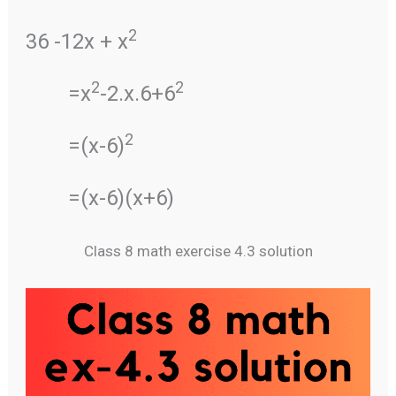
2
36 -12x + x
2
2
=x
-2.x.6+6
2
=(x-6)
=(x-6)(x+6)
Class 8 math exercise 4.3 solution