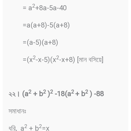
2
= a
+8a-5a-40
=a(a+8)-5(a+8)
=(a-5)(a+8)
2
2
=(x
-x-5)(x
-x+8) [মান বসিয়ে]
2
2
2
2
2
২২
।
(a
+ b
)
-18(a
+ b
) -88
সমাধানঃ
2
2
ধরি, a
+ b
=x