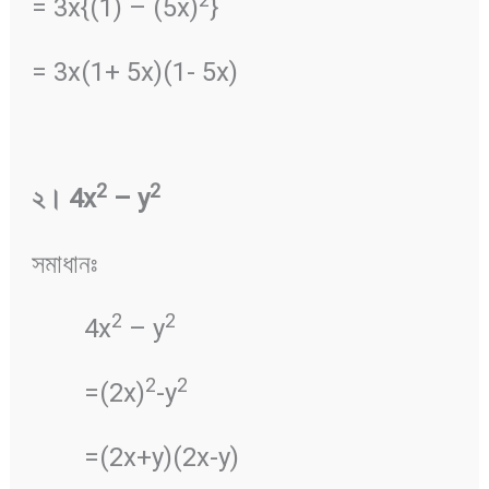
= 3x{(1) – (5x)
}
= 3x(1+ 5x)(1- 5x)
2
2
২
।
4x
– y
সমাধানঃ
2
2
4x
– y
2
2
=(2x)
-y
=(2x+y)(2x-y)