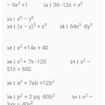
2
2
– 6x
+1
১১
।
36 -12x + x
6
6
১২
। x
– y
3
3
3
3
১৩
।
(x – y)
+ z
১৪
।
64x
-8y
2
১৫
।
x
+14x + 40
2
2
১৬
।
x
+ 7x -120
১৭
।
x
–
51x + 650
2
2
১৮
।
a
+ 7ab +12b
2
2
2
১৯
।
p
+ 2 pq -80b
২০
।
x
–
2
3xy – 40y