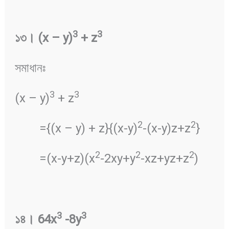
3
3
১৩
।
(x – y)
+ z
সমাধানঃ
3
3
(x – y)
+ z
2
2
={(x – y) + z}{(x-y)
-(x-y)z+z
}
2
2
2
=(x-y+z)(x
-2xy+y
-xz+yz+z
)
3
3
১৪
।
64x
-8y