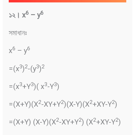
6
6
১২
।
x
– y
সমাধানঃ
6
6
x
– y
3
2
3
2
=(x
)
-(y
)
3
3
3
3
=(x
+Y
)( x
-Y
)
2
2
2
2
=(X+Y)(X
-XY+Y
)(X-Y)(X
+XY-Y
)
2
2
2
2
=(X+Y) (X-Y)(X
-XY+Y
) (X
+XY-Y
)