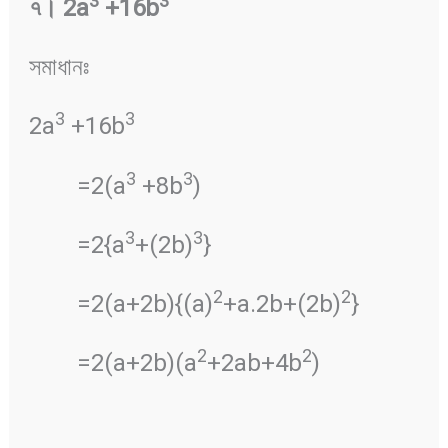
3
3
৭
।
2a
+16b
সমাধানঃ
3
3
2a
+16b
3
3
=2(a
+8b
)
3
3
=2{a
+(2b)
}
2
2
=2(a+2b){(a)
+a.2b+(2b)
}
2
2
=2(a+2b)(a
+2ab+4b
)