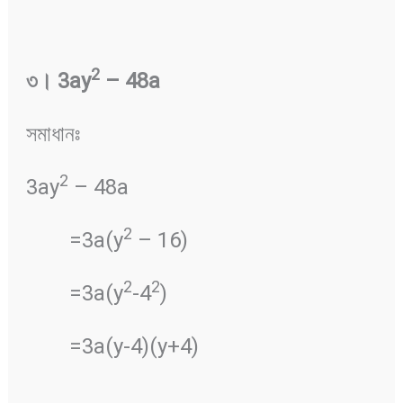
2
৩
।
3ay
– 48a
সমাধানঃ
2
3ay
– 48a
2
=3a(y
– 16)
2
2
=3a(y
-4
)
=3a(y-4)(y+4)