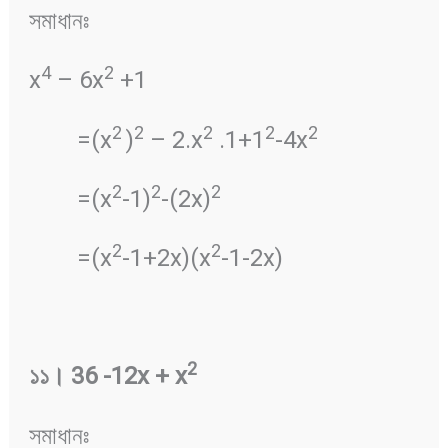
সমাধানঃ
4
2
x
– 6x
+1
2
2
2
2
2
=(x
)
– 2.x
.1+1
-4x
2
2
2
=(x
-1)
-(2x)
2
2
=(x
-1+2x)(x
-1-2x)
2
১১
।
36 -12x + x
সমাধানঃ