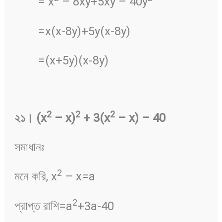
= x
– 8xy+5xy – 40y
=x(x-8y)+5y(x-8y)
=(x+5y)(x-8y)
2
2
2
২১
।
(x
– x)
+ 3(x
– x) – 40
সমাধানঃ
2
মনে করি, x
– x=a
2
প্রাপ্ত রাশি=a
+3a-40