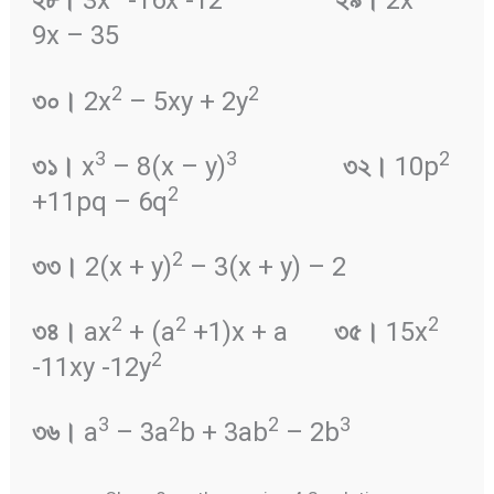
২৮
।
3x
-16x -12
২৯
।
2x
–
9x – 35
2
2
৩০
।
2x
– 5xy + 2y
3
3
2
৩১
।
x
– 8(x – y)
৩২
।
10p
2
+11pq – 6q
2
৩৩
।
2(x + y)
– 3(x + y) – 2
2
2
2
৩৪
।
ax
+ (a
+1)x + a
৩৫
।
15x
2
-11xy -12y
3
2
2
3
৩৬
।
a
– 3a
b + 3ab
– 2b