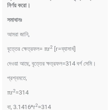
নির্ণয়
করো
।
সমাধানঃ
আমরা জানি,
2
বৃত্তের ক্ষেত্রফল= πr
[r=ব্যাসার্ধ]
দেওয়া আছে, বৃত্তের ক্ষত্রফল=314 বর্গ সেমি।
প্রশ্নমতে,
2
πr
=314
2
বা, 3.1416*r
=314