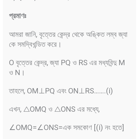
প্রমাণঃ
আমরা জানি, বৃত্তের কেন্দ্র থেকে অঙ্কিত লম্ব জ্যা
কে সমদ্বিখন্ডিত করে।
O বৃত্তের কেন্দ্র, জ্যা PQ ও RS এর মধ্যবিন্দু M
ও N।
তাহলে, OM⊥PQ এবং ON⊥RS…….(i)
এখন, △OMQ ও △ONS এর মধ্যে,
∠OMQ=∠ONS=এক সমকোণ [(i) নং হতে]