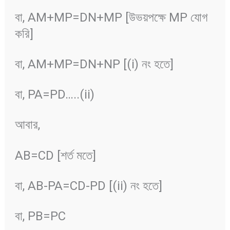
বা, AM+MP=DN+MP [উভয়পক্ষে MP যোগ
করি]
বা, AM+MP=DN+NP [(i) নং হতে]
বা, PA=PD…..(ii)
আবার,
AB=CD [শর্ত মতে]
বা, AB-PA=CD-PD [(ii) নং হতে]
বা, PB=PC