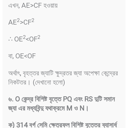
এখন, AE>CF হওয়ায়
2
2
AE
>CF
2
2
∴ OE
<OF
বা, OE<OF
অর্থাৎ, বৃহত্তর জ্যাটি ক্ষুদ্রতর জ্যা অপেক্ষা কেন্দ্রের
নিকটতর। (দেখানো হলো)
৬
. O
কেন্দ্র
বিশিষ্ট
বৃত্তে
PQ
এবং
RS
দুটি
সমান
জ্যা
এর
মধ্যবিন্দু
যথাক্রমে
M
ও
N
।
ক
) 314
বর্গ
সেমি
ক্ষেত্রফল
বিশিষ্ট
বৃত্তের
ব্যাসার্ধ