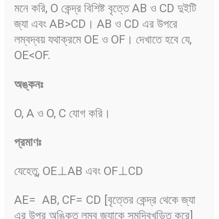
মনে করি, O কেন্দ্র বিশিষ্ট বৃত্তে AB ও CD দুইটি
জ্যা এবং AB>CD। AB ও CD এর উপরে
লম্বদ্বয় যথাক্রমে OE ও OF। দেখাতে হবে যে,
OE<OF.
অঙ্কনঃ
O, A ও O, C যোগ করি।
প্রমাণঃ
যেহেতু, OE⊥AB এবং OF⊥CD
AE=
AB, CF=
CD [বৃত্তের কেন্দ্র থেকে জ্যা
এর উপর অঙ্কিত লম্ব জ্যাকে সমদ্বিখন্ডিত করে]