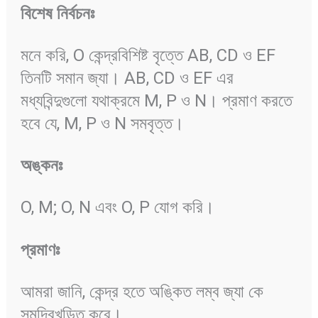
বিশেষ
নির্বচনঃ
মনে করি, O কেন্দ্রবিশিষ্ট বৃত্তে AB, CD ও EF
তিনটি সমান জ্যা। AB, CD ও EF এর
মধ্যবিন্দুগুলো যথাক্রমে M, P ও N। প্রমাণ করতে
হবে যে, M, P ও N সমবৃত্ত।
অঙ্কনঃ
O, M; O, N এবং O, P যোগ করি।
প্রমাণঃ
আমরা জানি, কেন্দ্র হতে অঙ্কিত লম্ব জ্যা কে
সমদ্বিখন্ডিত করে।