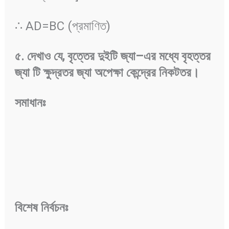
∴ AD=BC (প্রমাণিত)
৫
.
দেখাও
যে
,
বৃত্তের
দুইটি
জ্যা
–
এর
মধ্যে
বৃহত্তর
জ্যা
টি
ক্ষুদ্রতর
জ্যা
অপেক্ষা
কেন্দ্রের
নিকটতর
।
সমাধানঃ
বিশেষ
নির্বচনঃ