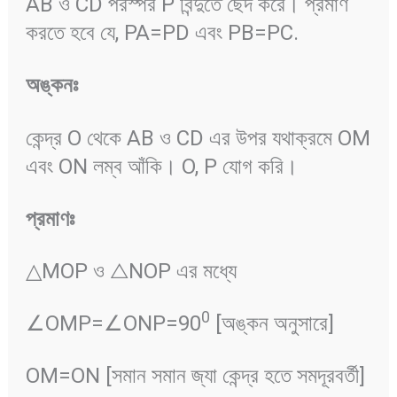
AB ও CD পরস্পর P বিন্দুতে ছেদ করে। প্রমাণ
করতে হবে যে, PA=PD এবং PB=PC.
অঙ্কনঃ
কেন্দ্র O থেকে AB ও CD এর উপর যথাক্রমে OM
এবং ON লম্ব আঁকি। O, P যোগ করি।
প্রমাণঃ
△MOP ও △NOP এর মধ্যে
0
∠OMP=∠ONP=90
[অঙ্কন অনুসারে]
OM=ON [সমান সমান জ্যা কেন্দ্র হতে সমদূরবর্তী]