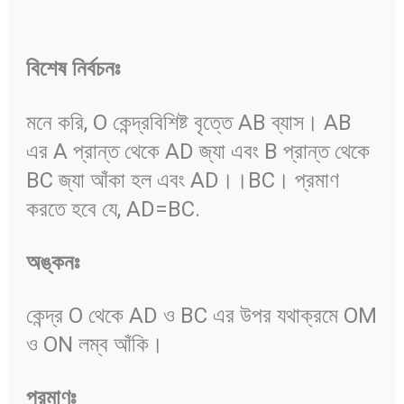
বিশেষ
নির্বচনঃ
মনে করি, O কেন্দ্রবিশিষ্ট বৃত্তে AB ব্যাস। AB
এর A প্রান্ত থেকে AD জ্যা এবং B প্রান্ত থেকে
BC জ্যা আঁকা হল এবং AD।।BC। প্রমাণ
করতে হবে যে, AD=BC.
অঙ্কনঃ
কেন্দ্র O থেকে AD ও BC এর উপর যথাক্রমে OM
ও ON লম্ব আঁকি।
প্রমাণঃ