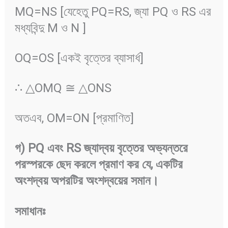
MQ=NS [যেহেতু PQ=RS, জ্যা PQ ও RS এর
মধ্যবিন্দু M ও N ]
OQ=OS [একই বৃত্তের ব্যাসার্ধ]
∴ △OMQ ≅ △ONS
অতএব, OM=ON [প্রমাণিত]
গ
) PQ
এবং
RS
জ্যাদ্বয়
বৃত্তের
অভ্যন্তরে
পরস্পরকে
ছেদ
করলে
প্রমাণ
কর
যে
,
একটির
অংশদ্বয়
অপরটির
অংশদ্বয়ের
সমান
।
সমাধানঃ