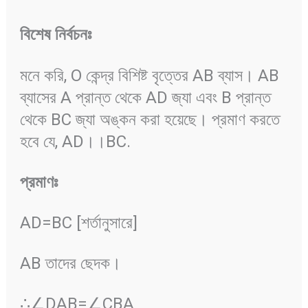
বিশেষ
নির্বচনঃ
মনে করি, O কেন্দ্র বিশিষ্ট বৃত্তের AB ব্যাস। AB
ব্যাসের A প্রান্ত থেকে AD জ্যা এবং B প্রান্ত
থেকে BC জ্যা অঙ্কন করা হয়েছে। প্রমাণ করতে
হবে যে, AD।।BC.
প্রমাণঃ
AD=BC [শর্তানুসারে]
AB তাদের ছেদক।
∴∠DAB=∠CBA