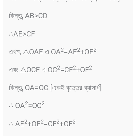
কিন্তু, AB>CD
∴AE>CF
2
2
2
এখন, △OAE এ OA
=AE
+OE
2
2
2
এবং △OCF এ OC
=CF
+OF
কিন্তু, OA=OC [একই বৃত্তের ব্যাসার্ধ]
2
2
∴ OA
=OC
2
2
2
2
∴ AE
+OE
=CF
+OF