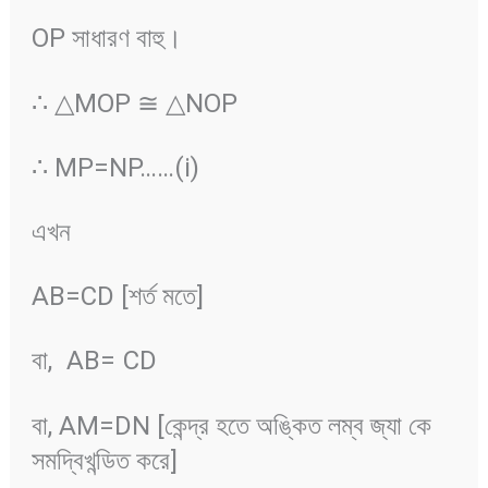
OP সাধারণ বাহু।
∴ △MOP ≅ △NOP
∴ MP=NP……(i)
এখন
AB=CD [শর্ত মতে]
বা,
AB=
CD
বা, AM=DN [কেন্দ্র হতে অঙ্কিত লম্ব জ্যা কে
সমদ্বিখন্ডিত করে]