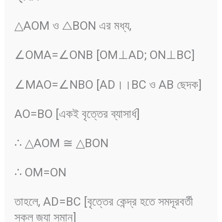
△AOM ও △BON এর মধ্য,
∠OMA=∠ONB [OM⊥AD; ON⊥BC]
∠MAO=∠NBO [AD।।BC ও AB ছেদক]
AO=BO [একই বৃত্তের ব্যাসার্ধ]
∴ △AOM ≅ △BON
∴ OM=ON
তাহলে, AD=BC [বৃত্তের কেন্দ্র হতে সমদূরবর্তী
সকল জ্যা সমান]