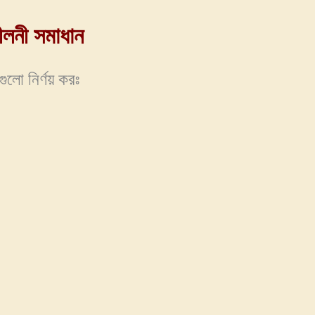
লনী সমাধান
ুলো নির্ণয় করঃ