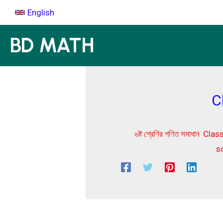
Skip
English
to
content
BD MATH
Cl
৬ষ্ট শ্রেণির গণিত সমাধান
,
Clas
s