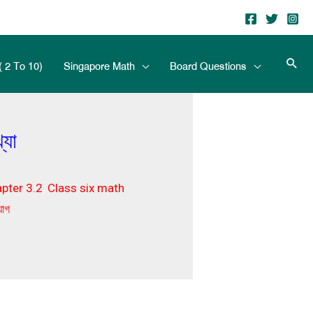
( 2 To 10)
Singapore Math
Board Questions
্যা
pter 3.2
,
Class six math
যোগ