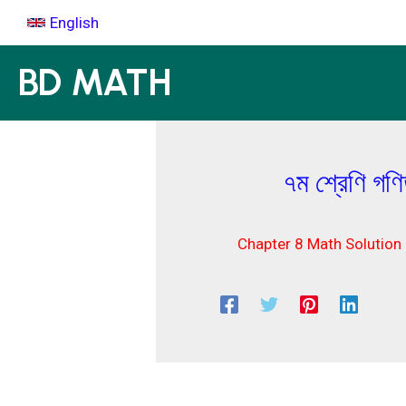
Skip
English
to
content
BD MATH
৭ম শ্রেণি গ
Chapter 8 Math Solution