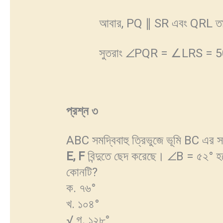
আবার, PQ ∥ SR এবং QRL তাদ
সুতরাং ∠PQR = ∠LRS = 50° 
প্রশ্ন
৩
ABC সমদ্বিবাহু ত্রিভুজে ভূমি BC এর 
E, F
বিন্দুতে ছেদ করেছে। ∠B = ৫২° হ
কোনটি?
ক. ৭৬°
খ. ১০৪°
√ গ. ১২৮°