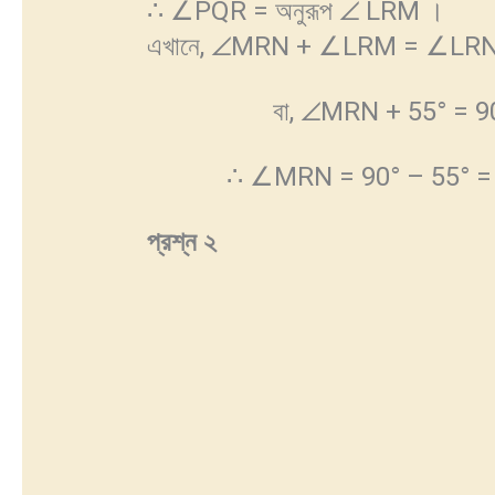
∴ ∠PQR = অনুরূপ ∠ LRM ।
এখানে, ∠MRN + ∠LRM = ∠LR
বা, ∠MRN + 55° = 9
∴ ∠MRN = 90° – 55° = 
প্রশ্ন
২