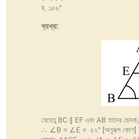
ঘ. ১৫৬°
ব্যাখ্যা
:
যেহেতু BC ∥ EF এবং AB তাদের ছেদক,
∴ ∠B = ∠E = ৫২° [অনুরূপ কোণ]