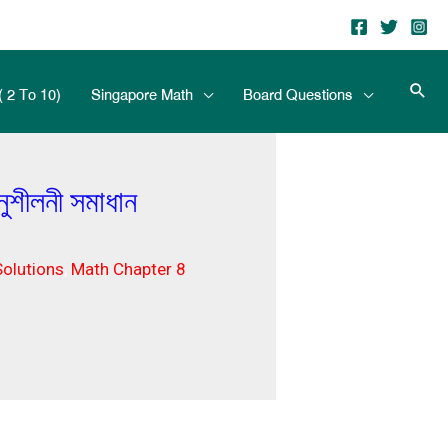
( 2 To 10)
Singapore Math
Board Questions
শীলনী সমাধান
Solutions
,
Math Chapter 8