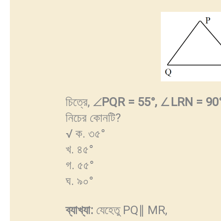
চিত্রে, ∠
PQR = 55
°
,
∠
LRN = 90
নিচের কোনটি?
√ ক. ৩৫°
খ. ৪৫°
গ. ৫৫°
ঘ. ৯০°
ব্যাখ্যা
:
যেহেতু PQ∥ MR,