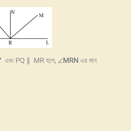
°
এবং PQ ∥ MR হলে, ∠
MRN
এর মান