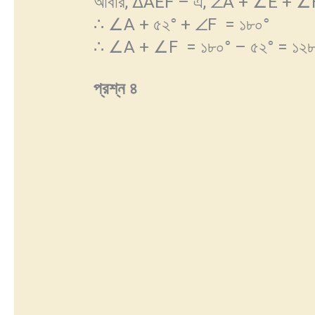
আবার, ΔAEF – এ, ∠A + ∠E + ∠
∴ ∠A + ৫২° + ∠F = ১৮০°
∴ ∠A + ∠F = ১৮০° – ৫২° = ১২৮
প্রশ্ন
৪