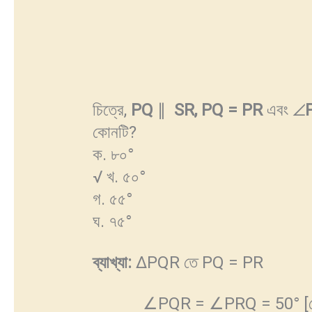
চিত্রে,
PQ
∥
SR, PQ = PR
এবং ∠
কোনটি?
ক. ৮০°
√ খ. ৫০°
গ. ৫৫°
ঘ. ৭৫°
ব্যাখ্যা
:
ΔPQR তে PQ = PR
∠PQR = ∠PRQ = 50° [দেও