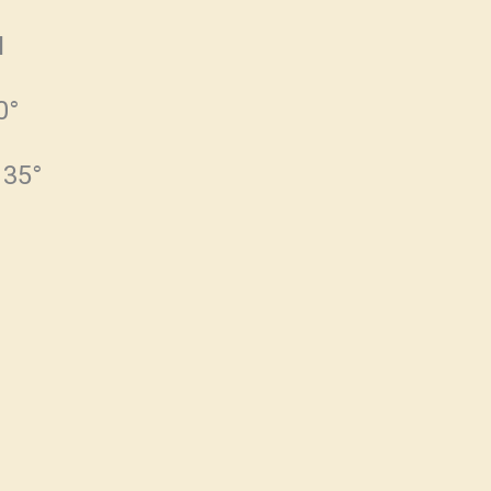
N
0°
35°