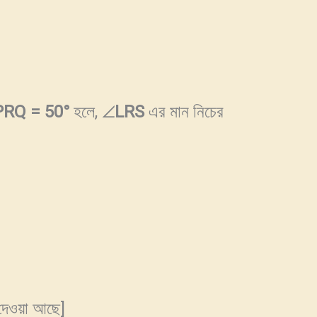
PRQ = 50
°
হলে, ∠
LRS
এর মান নিচের
য়া আছে]