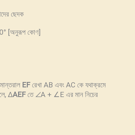
ের ছেদক
[অনুরূপ কোণ]
সমান্তরাল
EF
রেখা AB এবং AC কে যথাক্রমে
লে, Δ
AEF
তে ∠A + ∠E এর মান নিচের