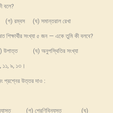
কী বলে?
(গ) রম্বস (ঘ) সমান্তরাল রেখা
 শিক্ষার্থীর সংখ্যা ৫ জন — একে তুমি কী বলবে?
ত্ত (ঘ) অনুপস্থিতির সংখ্যা
০, ১১, ৯, ১৩।
্রশ্নের উত্তর দাও :
াস্ত (গ) শ্রেণিবিন্যস্ত (ঘ)