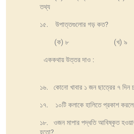
তথ্য
১৫. উপাত্তগুলোর গড় কত?
(ক) ৮ (খ) ৯
এককথায় উত্তর
১৬. কোনো খাবার ১ জন ছাত্রের ৭ দিন 
১৭. ১০টি কলাকে হালিতে প্রকাশ করলে
১৮. ওজন মাপার পদ্ধতি আবিষ্কৃত হওয়ার 
হতো?