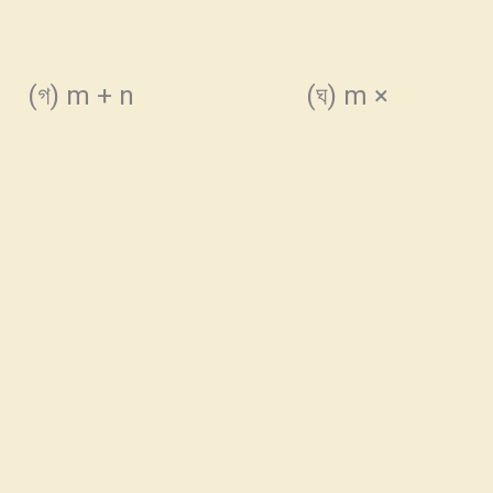
n
(গ) m + n (ঘ) m ×