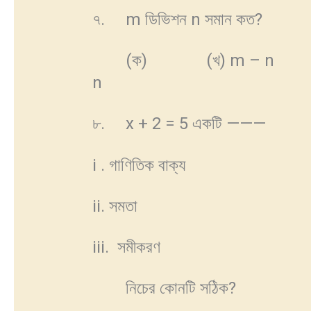
৭. m ডিভিশন n সমান কত?
(ক)
(খ) m – 
n
৮. x + 2 = 5 একটি ———
i . গাণিতিক বাক্য
ii. সমতা
iii. সমীকরণ
নিচের কোনটি সঠিক?