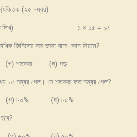
র্ব্যক্তিক (২৫ নম্বর)
 উত্তরটি খাতায় লিখ) ১ × ১৫ = ১৫
ধিক জিনিসের দাম জানা যাবে কোন নিয়মে?
গ) শতকরা (ঘ) গড়
ধ্যে ৮৫ নম্বর পেল। সে শতকরা কত নম্বর পেল?
গ) ৮০% (ঘ) ৮৫%
 হবে?
গ) ৬০% (ঘ) ৫০%