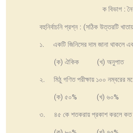
ক বিভাগ : নৈ
বহুনির্বাচনি প্রশ্ন : (সঠিক
১. একটি জিনিসের দাম জানা থাকলে একা
(ক) ঐকিক (খ) অনুপাত (
২. মিঠু গণিত পরীক্ষায় ১০০ নম্বরের ম
(ক) ৫০% (খ) ৬০% (
৩. ৪৫ কে শতকরায় প্রকাশ করলে কত
(ক) ৮০% (খ) ৭৫% (