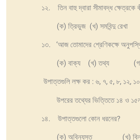
১২. তিন বাহু দ্বারা সীমাবদ্ধ ক্ষেত্রকে 
(ক) ত্রিভুজ (খ) সমবিন্দু রেখা 
১৩. ‘আজ তোমাদের শ্রেণিকক্ষে অনুপস্থিত
(ক) বাক্য (খ) তথ্য (গ) উপা
উপাত্তগুলি লক্ষ কর : ৬, ৭, ৫, ৮, ১২, ১
উপরের তথ্যের ভিত্তিতে ১৪ ও ১৫নং প
১৪. উপাত্তগুলো কোন ধরনের?
(ক) অবিন্যস্ত (খ) বিন্য