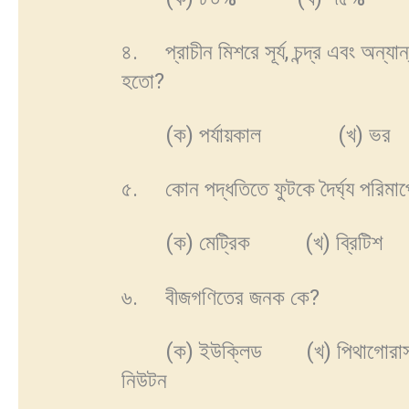
৪. প্রাচীন মিশরে সূর্য, চন্দ্র এবং অন্য
হতো?
(ক) পর্যায়কাল (খ) ভর (
৫. কোন পদ্ধতিতে ফুটকে দৈর্ঘ্য পরিমা
(ক) মেট্রিক (খ) ব্রিটিশ
৬. বীজগণিতের জনক কে?
(ক) ইউক্লিড (খ) পিথাগোরা
নিউটন