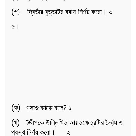
(গ) দ্বিতীয় বৃত্তটির ব্যাস নির্ণয় করো। ৩
৫।
(ক) গসাগু কাকে বলে? ১
(খ) উদ্দীপকে উল্লিখিত আয়তক্ষেত্রটির দৈর্ঘ্য ও
প্রস্থ নির্ণয় করো। ২