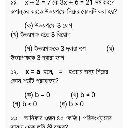
১১. x + 2 = 7 কে 3x + 6 = 21 সমীকরণে
রূপান্তর করতে উভয়পক্ষে নিচের কোনটি করা হয়?
(ক) উভয়পক্ষে 3 যোগ
(খ) উভয়পক্ষ হতে 3 বিয়োগ
(গ) উভয়পক্ষকে 3 দ্বারা গুণ (ঘ)
উভয়পক্ষকে 3 দ্বারা ভাগ
১২.
x = a
হলে,
=
হওয়ার জন্য নিচের
কোন শর্তটি প্রযোজ্য?
(ক) b = 0 (খ) b ≠ 0
(গ) b < 0 (ঘ) b > 0
১৩. আনিকার ওজন ৪৫ কেজি। পরিসংখ্যানের
ভাষায় একে তুমি কী বলবে?