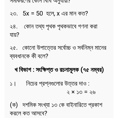
সমীকরণের কোন বিধি অনুযায়ী?
২৩. 5x = 50 হলে, x এর মান কত?
২৪. কোন তথ্য পৃথক পৃথকভাবে গণনা করা
যায়?
২৫. কোনো উপাত্তের সর্বোচ্চ ও সর্বনিম্ন মানের
ব্যবধানকে কী বলে?
খ বিভাগ : সংক্ষিপ্ত ও রচনামূলক (৭৫ নম্বর)
১। নিচের প্রশ্নগুলোর উত্তর দাও :
২ × ১৩ = ২৬
(ক) দশমিক সংখ্যা ১৩ কে বাইনারিতে প্রকাশ
করলে কত আসবে?