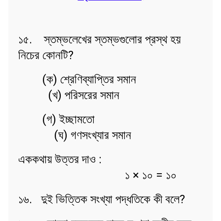
১৫. স্তম্ভলেখের স্তম্ভগুলোর প্রস্থ হয়
নিচের কোনটি?
(ক) শ্রেণিব্যাপ্তির সমান
(খ) পরিসরের সমান
(গ) ইচ্ছামতো
(ঘ) গণসংখ্যার সমান
এককথায় উত্তর দাও :
১ × ১০ = ১০
১৬. দুই ভিত্তিক সংখ্যা পদ্ধতিকে কী বলে?