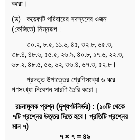
করো।
(ড) কয়েকটি পরিবারের সদস্যদের ওজন
(কেজিতে) নিম্নরূপ :
৩০.২, ৮.৫, ১১.৬, ৪৫, ৩২.৮, ৬৫.৩,
৩৮.৪, ৪৮.৬, ৫৫.৫, ২৬.৯, ৪০.৮, ১৭.৬, ২২.৩,
৬৮.২, ৪৮.৫, ৫৬, ৬২, ৩৬.৪, ৬৭.৩, ৫২.৮।
প্রদত্ত উপাত্তের শ্রেণিসংখ্যা ৬ ধরে
গণসংখ্যা নিবেশন সারণি তৈরি করো।
রচনামূলক প্রশ্ন (দৃশ্যপটনির্ভর) : (১০টি থেকে
৭টি প্রশ্নের উত্তর দিতে হবে। প্রতিটি প্রশ্নের
মান ৭)
৭ × ৭ = ৪৯