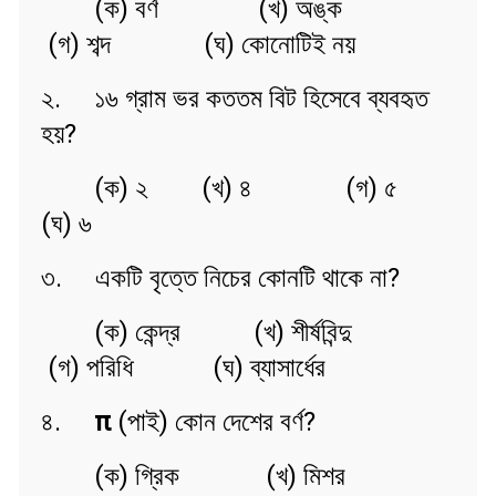
(ক) বর্ণ (খ) অঙ্ক
(গ) শব্দ (ঘ) কোনোটিই নয়
২. ১৬ গ্রাম ভর কততম বিট হিসেবে ব্যবহৃত
হয়?
(ক) ২ (খ) ৪
(গ) ৫
(ঘ) ৬
৩. একটি বৃত্তে নিচের কোনটি থাকে না?
(ক) কেন্দ্র (খ) শীর্ষবিন্দু
(গ) পরিধি (ঘ) ব্যাসার্ধের
৪.
π
(পাই) কোন দেশের বর্ণ?
(ক) গ্রিক (খ) মিশর