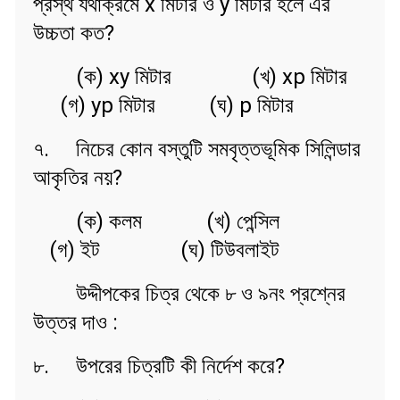
প্রস্থ যথাক্রমে x মিটার ও y মিটার হলে এর
উচ্চতা কত?
(ক) xy মিটার (খ) xp মিটার
(গ) yp মিটার (ঘ) p মিটার
৭. নিচের কোন বস্তুটি সমবৃত্তভূমিক সিলিন্ডার
আকৃতির নয়?
(ক) কলম (খ) পেন্সিল
(গ) ইট (ঘ) টিউবলাইট
উদ্দীপকের চিত্র থেকে ৮ ও ৯নং প্রশ্নের
উত্তর দাও :
৮. উপরের চিত্রটি কী নির্দেশ করে?