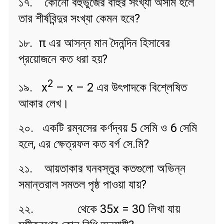
১৭. কোনো বহুভুজের বাহুর সংখ্যা অসীম হলে
তার শীর্ষবিন্দুর সংখ্যা কেমন হবে?
১৮. π এর আসন্ন মান দৈনন্দিন হিসাবের
প্রয়োজনে কত ধরা হয়?
2
১৯. x
– x – 2 এর উৎপাদকে বিশ্লেষিত
আকার লেখ।
২০. একটি রম্বসের কর্ণদ্বয় 5 সেমি ও 6 সেমি
হলে, এর ক্ষেত্রফল কত বর্গ সে.মি?
২১. আয়তাকার ঘনবস্তুর কতগুলো অভিন্ন
সমান্তরাল সমতল পৃষ্ঠ পাওয়া যায়?
২২.
থেকে 35x = 30 লিখা যায়