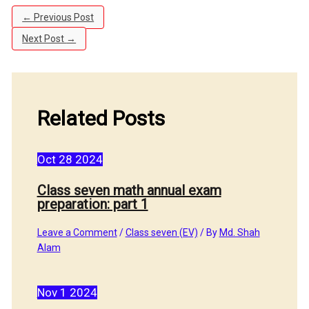
←
Previous Post
Next Post
→
Related Posts
Oct
28
2024
Class seven math annual exam
preparation: part 1
Leave a Comment
/
Class seven (EV)
/ By
Md. Shah
Alam
Nov
1
2024