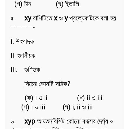
(গ) চীন (ঘ) ইতালি
৫.
xy
রাশিটিতে
x
ও
y
প্রত্যেকটিকে বলা হয়
————-
i. উৎপাদক
ii. গুণনীয়ক
iii. গুণিতক
নিচের কোনটি সঠিক?
(ক) i ও ii (খ) ii ও iii
(গ) i ও iii (ঘ) i, ii ও iii
৬.
xyp
আয়তনবিশিষ্ট কোনো বাক্সের দৈর্ঘ্য ও