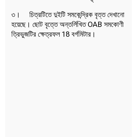
৩। চিত্রটিতে দুইটি সমকেন্দ্রিক বৃত্ত দেখানো
হয়েছে। ছোট বৃত্তে অন্তর্লিখিত OAB সমকোণী
ত্রিভুজটির ক্ষেত্রফল 18 বর্গমিটার।