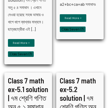
solution | ৭ম শ্রেণি গণিত
a2+bc+ca+ab সমাধানঃ
অনু ৫.৪ সমাধান । এখানে
দেওয়া হয়েছে সহজ ভাষায় ও
Read More »
ধাপে ধাপে ব্যাখ্যার মাধ্যমে।
ছাত্রছাত্রীরা এই […]
Class Seven (7)
Read More »
Class Seven (7)
Class
Class
Class 7 math
Class 7 math
7
7
math
math
ex-
ex-
ex-5.1 solution
ex-5.2
5.1
5.2
solution
solution
|
|
| ৭ম শ্রেণি গণিত
solution | ৭ম
৭ম
৭ম
শ্রেণি
শ্রেণি
গণিত
গণিত
অনু ৫.১ সমাধান
শ্রেণি গণিত অনু
অনু
অনু