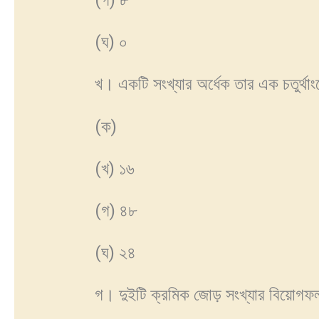
(গ) ৮
(ঘ) ০
খ। একটি সংখ্যার অর্ধেক তার এক চতুর্থা
(ক)
(খ) ১৬
(গ) ৪৮
(ঘ) ২৪
গ। দুইটি ক্রমিক জোড় সংখ্যার বিয়োগফল