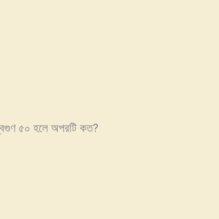
্বিগুণ ৫০ হলে অপরটি কত?