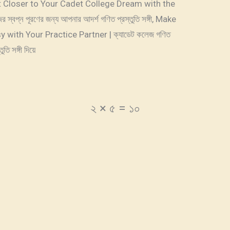
দিয়ে, Get Closer to Your Cadet College Dream with the
বপ্ন পূরণের জন্য আপনার আদর্শ গণিত প্রস্তুতি সঙ্গী, Make
with Your Practice Partner | ক্যাডেট কলেজ গণিত
তি সঙ্গী দিয়ে
ক (√) দাও: ২ × ৫ = ১০