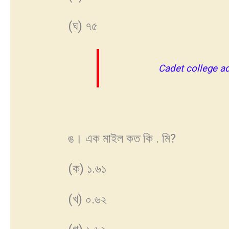
(ঘ) ৭৫
Cadet college a
ঙ। এক মাইল কত কি . মি?
(ক) ১.৬১
(খ) ০.৬২