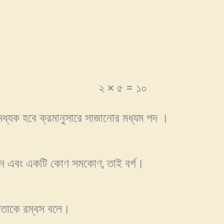
্ণয় কর: ২ × ৫ = ১০
মধ্যক হবে ক্রমানুসারে সাজানোর মধ্যম পদ ।
মান এবং একটি কোণ সমকোণ, তাই বর্গ।
 তাকে রম্বস বলে।