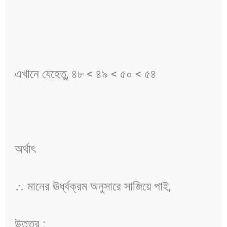
এখানে যেহেতু, ৪৮ < ৪৯ < ৫০ < ৫৪
অর্থাৎ
∴ মানের ঊর্ধ্বক্রম অনুসারে সাজিয়ে পাই,
উত্তর :