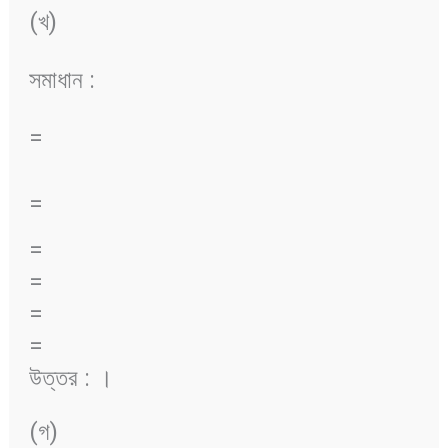
(খ)
সমাধান :
=
=
=
=
=
=
উত্তর :
।
(গ)