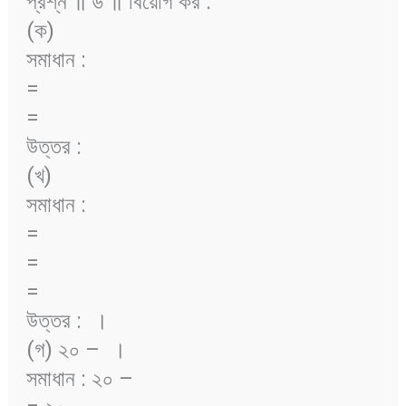
প্রশ্ন ॥ ৬ ॥ বিয়োগ কর :
(ক)
সমাধান :
=
=
উত্তর :
(খ)
সমাধান :
=
=
=
উত্তর :
।
(গ) ২০ –
।
সমাধান : ২০ –