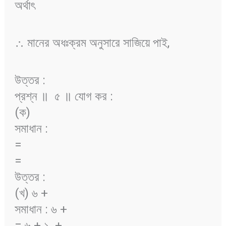
অর্থাৎ
∴ মানের অধঃক্রম অনুসারে সাজিয়ে পাই,
উত্তর :
প্রশ্ন ॥ ৫ ॥ যোগ কর :
(ক)
সমাধান :
=
=
উত্তর :
(খ) ৬ +
সমাধান : ৬ +
= ৬ + ১ +