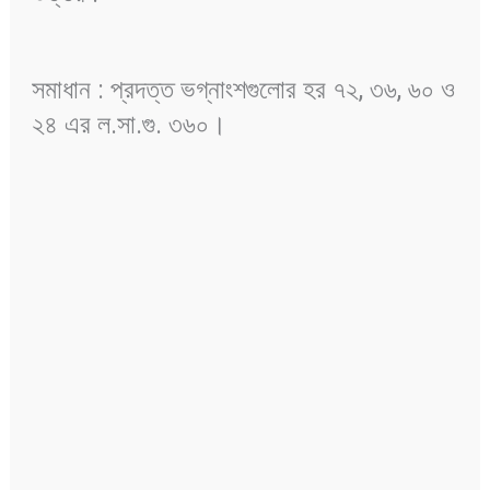
সমাধান : প্রদত্ত ভগ্নাংশগুলোর হর ৭২, ৩৬, ৬০ ও
২৪ এর ল.সা.গু. ৩৬০।