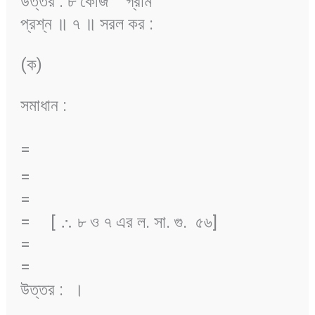
উত্তর : ৮ কেজি
গ্রাম
প্রশ্ন ॥ ৭ ॥ সরল কর :
(ক)
সমাধান :
=
=
=
=
[ ∴ ৮ ও ৭ এর ল. সা. গু. ৫৬]
=
=
উত্তর :
।