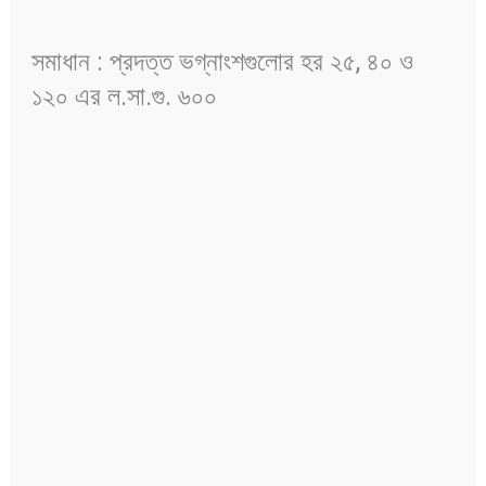
সমাধান : প্রদত্ত ভগ্নাংশগুলোর হর ২৫, ৪০ ও
১২০ এর ল.সা.গু. ৬০০