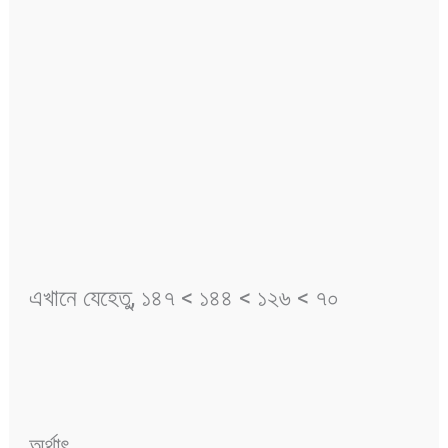
এখানে যেহেতু, ১৪৭ < ১৪৪ < ১২৬ < ৭০
অর্থাৎ