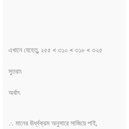
এখানে যেহেতু, ২৫৫ < ৩১০ < ৩১৮ < ৩২৫
সুতরাং
অর্থাৎ
∴ মানের ঊর্ধ্বক্রম অনুসারে সাজিয়ে পাই,