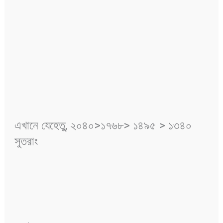
এখানে যেহেতু, ২০৪০>১৭৬৮> ১৪৯৫ > ১৩৪০
সুতরাং