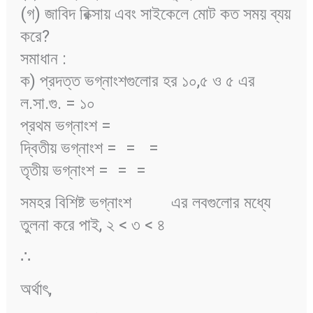
(গ) জাবিদ রিক্সায় এবং সাইকেলে মোট কত সময় ব্যয়
করে?
সমাধান :
ক) প্রদত্ত ভগ্নাংশগুলোর হর ১০,৫ ও ৫ এর
ল.সা.গু. = ১০
প্রথম ভগ্নাংশ =
দ্বিতীয় ভগ্নাংশ =
=
=
তৃতীয় ভগ্নাংশ =
=
=
সমহর বিশিষ্ট ভগ্নাংশ
এর লবগুলোর মধ্যে
তুলনা করে পাই, ২ < ৩ < ৪
∴
অর্থাৎ,