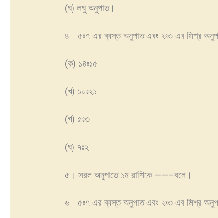
(ঘ) লঘু অনুপাত।
৪। ৫ঃ৭ এর ব্যস্ত অনুপাত এবং ২ঃ৩ এর মিশ্র অনু
(ক) ১৪ঃ১৫
(খ) ১০ঃ২১
(গ) ৫ঃ৩
(ঘ) ৭ঃ২
৫। সরল অনুপাতে ১ম রাশিকে ——–বলে।
৬। ৫ঃ৭ এর ব্যস্ত অনুপাত এবং ২ঃ৩ এর মিশ্র অনু