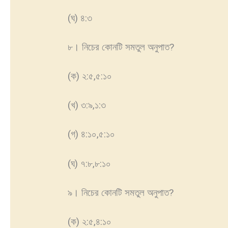
(ঘ) ৪:৩
৮। নিচের কোনটি সমতুল অনুপাত?
(ক) ২:৫,৫:১০
(খ) ৩:৯,১:৩
(গ) ৪:১০,৫:১০
(ঘ) ৭:৮,৮:১০
৯। নিচের কোনটি সমতুল অনুপাত?
(ক) ২:৫,৪:১০