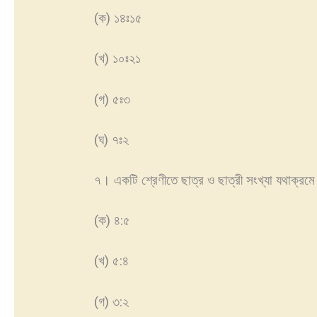
(ক) ১৪ঃ১৫
(খ) ১০ঃ২১
(গ) ৫ঃ৩
(ঘ) ৭ঃ২
৭। একটি শ্রেণীতে ছাত্র ও ছাত্রী সংখ্যা যথাক্রম
(ক) ৪:৫
(খ) ৫:৪
(গ) ৩:২